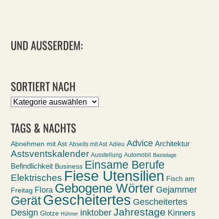
UND AUSSERDEM:
SORTIERT NACH
Sortiert
nach
TAGS & NACHTS
Advice
Abnehmen mit Ast
Architektur
Abseits mit Ast
Adieu
Astsventskalender
Ausstellung
Automobil
Bastelage
Einsame Berufe
Befindlichkeit
Business
Fiese Utensilien
Elektrisches
Fisch am
Gebogene Wörter
Gejammer
Flora
Freitag
Gescheitertes
Gerät
Gescheitertes
Jahrestage
Design
inktober
Kinners
Glotze
Hühner