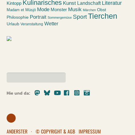
Kulinarisches
Kunst
Literatur
Landschaft
Kintopp
Mode
Musik
Monster
Obst
Madam et Müsjö
Märchen
Tierchen
Sport
Portrait
Philosophie
Sommergemüse
Wetter
Urlaub
Veranstaltung
Mastodon
Bluesky
Youtube
Facebook
Instagram
Pixelfed
Hie und da:
ANDERSTER
·
© COPYRIGHT & AGB
IMPRESSUM