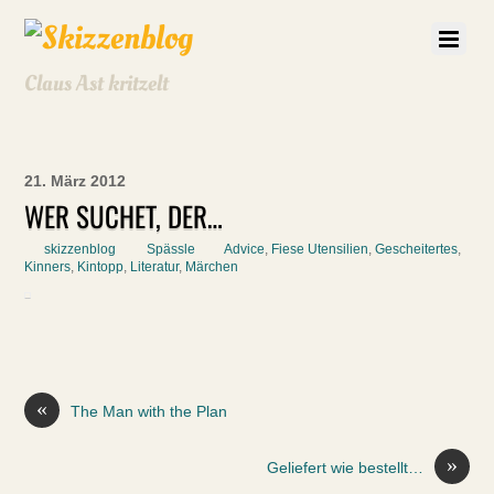
Claus Ast kritzelt
21. März 2012
WER SUCHET, DER…
skizzenblog
Spässle
Advice
,
Fiese Utensilien
,
Gescheitertes
,
Kinners
,
Kintopp
,
Literatur
,
Märchen
«
The Man with the Plan
»
Geliefert wie bestellt…