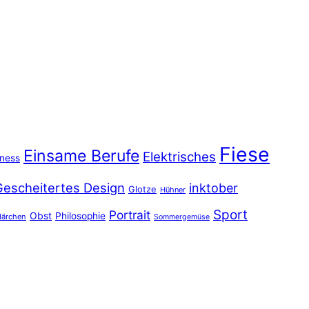
Fiese
Einsame Berufe
Elektrisches
iness
Gescheitertes Design
inktober
Glotze
Hühner
Sport
Portrait
Obst
Philosophie
ärchen
Sommergemüse