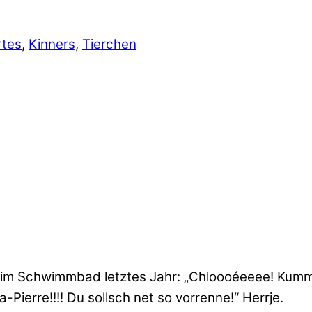
rtes
,
Kinners
,
Tierchen
 im Schwimmbad letztes Jahr: „Chloooéeeee! Kumm
Pierre!!!! Du sollsch net so vorrenne!“ Herrje.