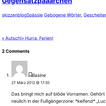
Gegensatzpääärchen
skizzenblog
Spässle
Gebogene Wörter
,
Gescheite
«
Autsch!
»
Hurra, Ferien!
2 Comments
Basine
27. März 2012 @ 17:30
Das bringt mich auf blöde Vornamen. Gehört
neulich in der Fußgängerzone: *keifend* „Luca-