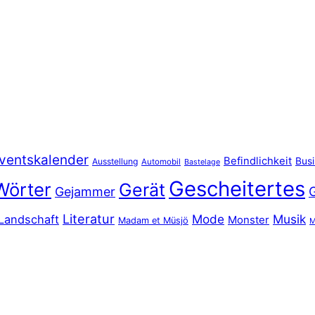
ventskalender
Befindlichkeit
Bus
Ausstellung
Automobil
Bastelage
Gescheitertes
Wörter
Gerät
Gejammer
Literatur
Mode
Musik
Landschaft
Monster
Madam et Müsjö
M