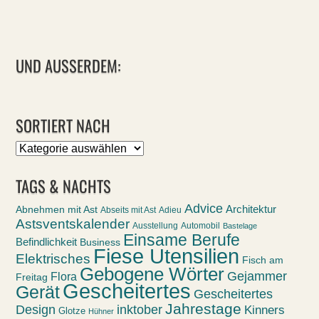
UND AUSSERDEM:
SORTIERT NACH
Sortiert
nach
TAGS & NACHTS
Advice
Abnehmen mit Ast
Architektur
Abseits mit Ast
Adieu
Astsventskalender
Ausstellung
Automobil
Bastelage
Einsame Berufe
Befindlichkeit
Business
Fiese Utensilien
Elektrisches
Fisch am
Gebogene Wörter
Gejammer
Flora
Freitag
Gescheitertes
Gerät
Gescheitertes
Jahrestage
Design
inktober
Kinners
Glotze
Hühner