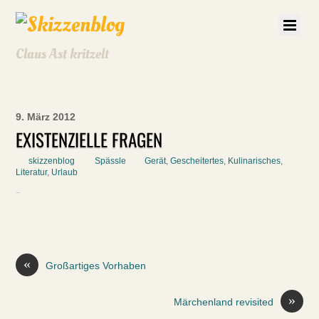
Claus Ast kritzelt
9. März 2012
EXISTENZIELLE FRAGEN
skizzenblog
Spässle
Gerät
,
Gescheitertes
,
Kulinarisches
,
Literatur
,
Urlaub
«
Großartiges Vorhaben
»
Märchenland revisited