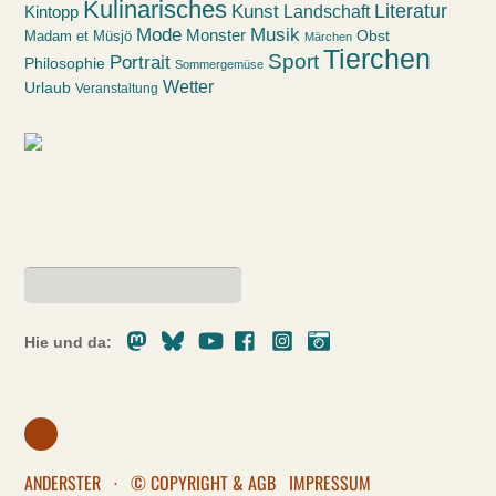
Kulinarisches
Kunst
Literatur
Landschaft
Kintopp
Mode
Musik
Monster
Obst
Madam et Müsjö
Märchen
Tierchen
Sport
Portrait
Philosophie
Sommergemüse
Wetter
Urlaub
Veranstaltung
Mastodon
Bluesky
Youtube
Facebook
Instagram
Pixelfed
Hie und da:
ANDERSTER
·
© COPYRIGHT & AGB
IMPRESSUM