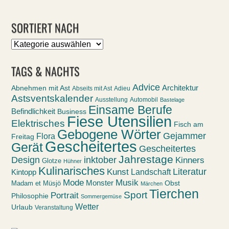
SORTIERT NACH
Sortiert
nach
TAGS & NACHTS
Advice
Abnehmen mit Ast
Architektur
Abseits mit Ast
Adieu
Astsventskalender
Ausstellung
Automobil
Bastelage
Einsame Berufe
Befindlichkeit
Business
Fiese Utensilien
Elektrisches
Fisch am
Gebogene Wörter
Gejammer
Flora
Freitag
Gescheitertes
Gerät
Gescheitertes
Jahrestage
Design
inktober
Kinners
Glotze
Hühner
Kulinarisches
Kunst
Literatur
Landschaft
Kintopp
Mode
Musik
Monster
Obst
Madam et Müsjö
Märchen
Tierchen
Sport
Portrait
Philosophie
Sommergemüse
Wetter
Urlaub
Veranstaltung