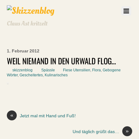
Claus Ast kritzelt
1. Februar 2012
WEIL NIEMAND IN DEN URWALD FLOG…
skizzenblog
Spässle
Fiese Utensilien
,
Flora
,
Gebogene
Wörter
,
Gescheitertes
,
Kulinarisches
«
Jetzt mal mit Hand und Fuß!
»
Und täglich grüßt das…