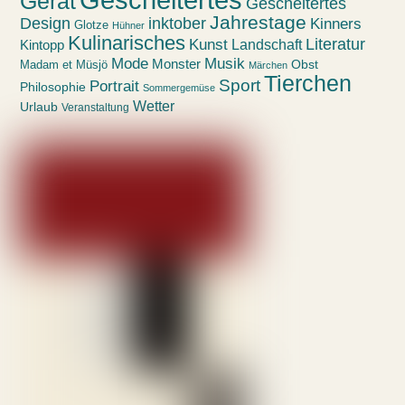
Gerät
Gescheitertes
Jahrestage
Design
inktober
Kinners
Glotze
Hühner
Kulinarisches
Kunst
Literatur
Landschaft
Kintopp
Mode
Musik
Monster
Obst
Madam et Müsjö
Märchen
Tierchen
Sport
Portrait
Philosophie
Sommergemüse
Wetter
Urlaub
Veranstaltung