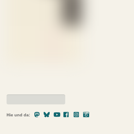
Mastodon
Bluesky
Youtube
Facebook
Instagram
Pixelfed
Hie und da: