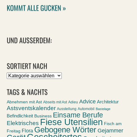
KOMMT ALLE GUCKEN »
UND AUSSERDEM:
SORTIERT NACH
Sortiert
nach
TAGS & NACHTS
Advice
Abnehmen mit Ast
Architektur
Abseits mit Ast
Adieu
Astsventskalender
Ausstellung
Automobil
Bastelage
Einsame Berufe
Befindlichkeit
Business
Fiese Utensilien
Elektrisches
Fisch am
Gebogene Wörter
Gejammer
Flora
Freitag
Gescheitertes