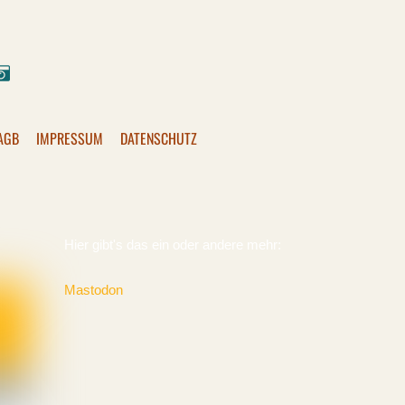
ok
stagram
Pixelfed
AGB
IMPRESSUM
DATENSCHUTZ
Hier gibt's das ein oder andere mehr:
Mastodon