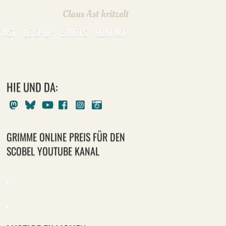
Claus Ast kritzelt
 AST
LE SHOP
SHIRTS
KONTAKT
HIE UND DA:
Mastodon
Bluesky
Youtube
Facebook
Instagram
Pixelfed
GRIMME ONLINE PREIS FÜR DEN
SCOBEL YOUTUBE KANAL