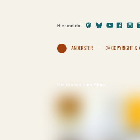
Mastodon
Bluesky
Youtube
Facebo
In
Hie und da:
ANDERSTER
·
© COPYRIGHT & 
Die Bücher zum Blog: