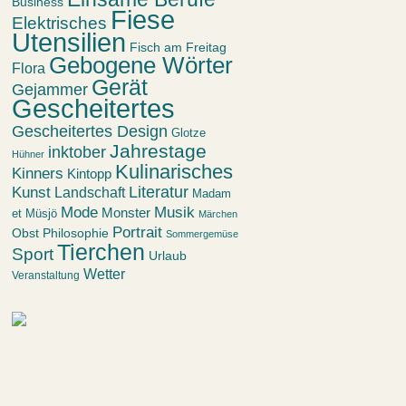
Business
Fiese
Elektrisches
Utensilien
Fisch am Freitag
Gebogene Wörter
Flora
Gerät
Gejammer
Gescheitertes
Gescheitertes Design
Glotze
Jahrestage
inktober
Hühner
Kulinarisches
Kinners
Kintopp
Kunst
Literatur
Landschaft
Madam
Mode
Musik
Monster
et Müsjö
Märchen
Portrait
Obst
Philosophie
Sommergemüse
Tierchen
Sport
Urlaub
Wetter
Veranstaltung