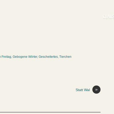
CLAUS
 Freitag
,
Gebogene Wörter
,
Gescheitertes
,
Tierchen
»
Statt Wal