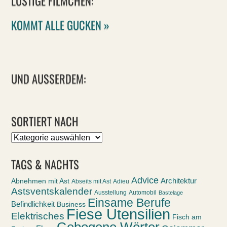
LUSTIGE FILMCHEN:
KOMMT ALLE GUCKEN »
UND AUSSERDEM:
SORTIERT NACH
Sortiert
nach
TAGS & NACHTS
Advice
Abnehmen mit Ast
Architektur
Abseits mit Ast
Adieu
Astsventskalender
Ausstellung
Automobil
Bastelage
Einsame Berufe
Befindlichkeit
Business
Fiese Utensilien
Elektrisches
Fisch am
Gebogene Wörter