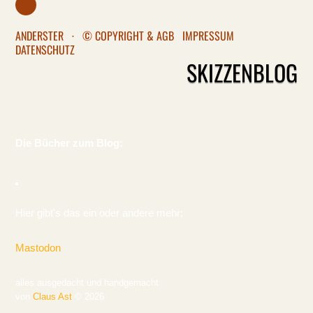
ANDERSTER
·
© COPYRIGHT & AGB
IMPRESSUM
DATENSCHUTZ
SKIZZENBLOG
Die Bücher zum Blog:
Hier gibt's das ein oder andere mehr:
Mastodon
alles ausgedacht und handgemacht
von
Claus Ast
© 2026