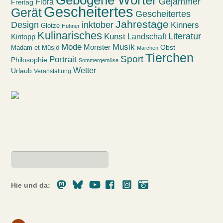
Gejammer
Flora
Freitag
Gescheitertes
Gerät
Gescheitertes
Jahrestage
Design
inktober
Kinners
Glotze
Hühner
Kulinarisches
Kunst
Literatur
Landschaft
Kintopp
Mode
Musik
Monster
Obst
Madam et Müsjö
Märchen
Tierchen
Sport
Portrait
Philosophie
Sommergemüse
Wetter
Urlaub
Veranstaltung
Mastodon
Bluesky
Youtube
Facebook
Instagram
Pixelfed
Hie und da: