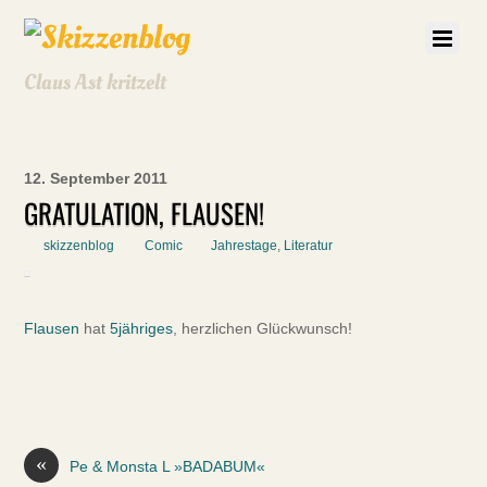
Claus Ast kritzelt
12. September 2011
GRATULATION, FLAUSEN!
skizzenblog
Comic
Jahrestage
,
Literatur
Flausen
hat
5jähriges
, herzlichen Glückwunsch!
«
Pe & Monsta L »BADABUM«