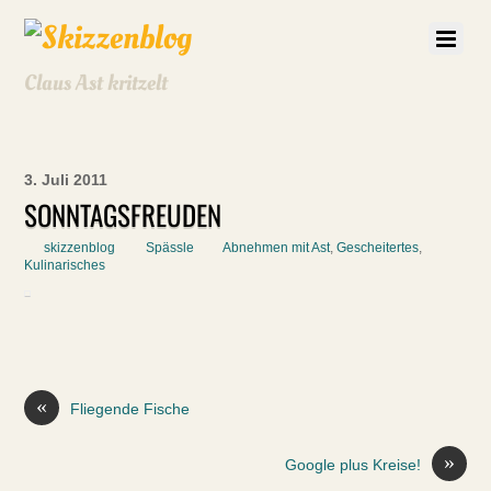
Claus Ast kritzelt
3. Juli 2011
SONNTAGSFREUDEN
skizzenblog
Spässle
Abnehmen mit Ast
,
Gescheitertes
,
Kulinarisches
«
Fliegende Fische
»
Google plus Kreise!