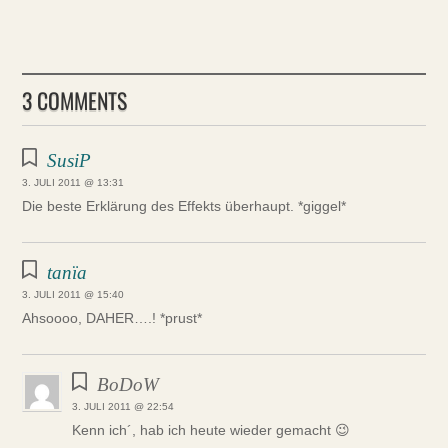
3 COMMENTS
SusiP
3. JULI 2011 @ 13:31
Die beste Erklärung des Effekts überhaupt. *giggel*
tanïa
3. JULI 2011 @ 15:40
Ahsoooo, DAHER….! *prust*
BoDoW
3. JULI 2011 @ 22:54
Kenn ich´, hab ich heute wieder gemacht 😉