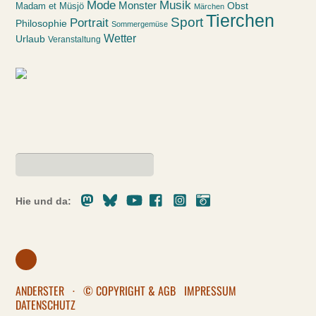
Mode
Musik
Monster
Obst
Madam et Müsjö
Märchen
Tierchen
Sport
Portrait
Philosophie
Sommergemüse
Wetter
Urlaub
Veranstaltung
Mastodon
Bluesky
Youtube
Facebook
Instagram
Pixelfed
Hie und da:
ANDERSTER
·
© COPYRIGHT & AGB
IMPRESSUM
DATENSCHUTZ