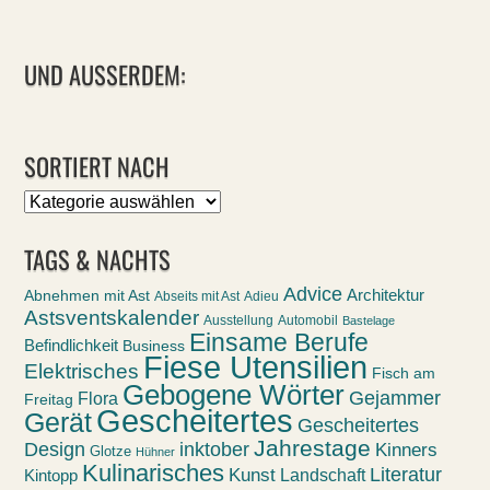
UND AUSSERDEM:
SORTIERT NACH
Sortiert
nach
TAGS & NACHTS
Advice
Abnehmen mit Ast
Architektur
Abseits mit Ast
Adieu
Astsventskalender
Ausstellung
Automobil
Bastelage
Einsame Berufe
Befindlichkeit
Business
Fiese Utensilien
Elektrisches
Fisch am
Gebogene Wörter
Gejammer
Flora
Freitag
Gescheitertes
Gerät
Gescheitertes
Jahrestage
Design
inktober
Kinners
Glotze
Hühner
Kulinarisches
Kunst
Literatur
Landschaft
Kintopp