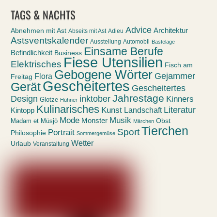
TAGS & NACHTS
Advice
Abnehmen mit Ast
Architektur
Abseits mit Ast
Adieu
Astsventskalender
Ausstellung
Automobil
Bastelage
Einsame Berufe
Befindlichkeit
Business
Fiese Utensilien
Elektrisches
Fisch am
Gebogene Wörter
Gejammer
Flora
Freitag
Gescheitertes
Gerät
Gescheitertes
Jahrestage
Design
inktober
Kinners
Glotze
Hühner
Kulinarisches
Kunst
Literatur
Landschaft
Kintopp
Mode
Musik
Monster
Obst
Madam et Müsjö
Märchen
Tierchen
Sport
Portrait
Philosophie
Sommergemüse
Wetter
Urlaub
Veranstaltung