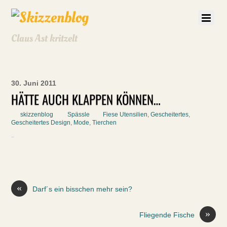
Claus Ast kritzelt
30. Juni 2011
HÄTTE AUCH KLAPPEN KÖNNEN…
skizzenblog
Spässle
Fiese Utensilien
,
Gescheitertes
,
Gescheitertes Design
,
Mode
,
Tierchen
«
Darf´s ein bisschen mehr sein?
»
Fliegende Fische