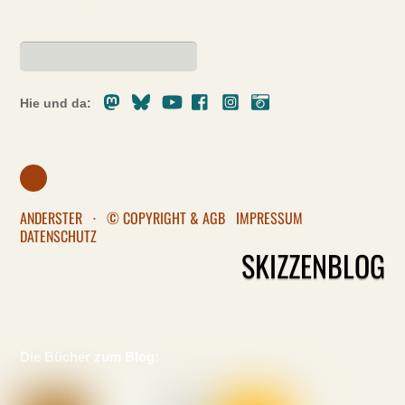
Mastodon
Bluesky
Youtube
Facebook
Instagram
Pixelfed
Hie und da:
ANDERSTER
·
© COPYRIGHT & AGB
IMPRESSUM
DATENSCHUTZ
SKIZZENBLOG
Die Bücher zum Blog: