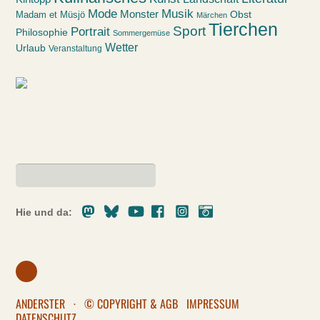
Mode
Musik
Monster
Obst
Madam et Müsjö
Märchen
Tierchen
Sport
Portrait
Philosophie
Sommergemüse
Wetter
Urlaub
Veranstaltung
Mastodon
Bluesky
Youtube
Facebook
Instagram
Pixelfed
Hie und da:
ANDERSTER
·
© COPYRIGHT & AGB
IMPRESSUM
DATENSCHUTZ