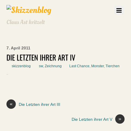
Claus Ast kritzelt
7. April 2011
DIE LETZTEN IHRER ART IV
skizzenblog
sw
,
Zeichnung
Last Chance
,
Monster
,
Tierchen
«
Die Letzten ihrer Art III
»
Die Letzten ihrer Art V