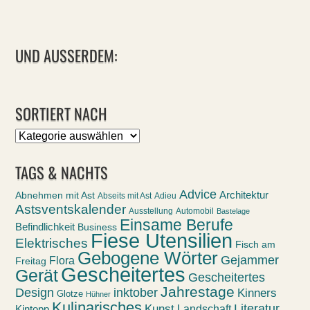
UND AUSSERDEM:
SORTIERT NACH
Sortiert
nach
TAGS & NACHTS
Advice
Abnehmen mit Ast
Architektur
Abseits mit Ast
Adieu
Astsventskalender
Ausstellung
Automobil
Bastelage
Einsame Berufe
Befindlichkeit
Business
Fiese Utensilien
Elektrisches
Fisch am
Gebogene Wörter
Gejammer
Flora
Freitag
Gescheitertes
Gerät
Gescheitertes
Jahrestage
Design
inktober
Kinners
Glotze
Hühner
Kulinarisches
Kunst
Literatur
Landschaft
Kintopp