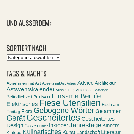
UND AUSSERDEM:
SORTIERT NACH
Sortiert
nach
TAGS & NACHTS
Advice
Abnehmen mit Ast
Architektur
Abseits mit Ast
Adieu
Astsventskalender
Ausstellung
Automobil
Bastelage
Einsame Berufe
Befindlichkeit
Business
Fiese Utensilien
Elektrisches
Fisch am
Gebogene Wörter
Gejammer
Flora
Freitag
Gescheitertes
Gerät
Gescheitertes
Jahrestage
Design
inktober
Kinners
Glotze
Hühner
Kulinarisches
Kunst
Literatur
Landschaft
Kintopp