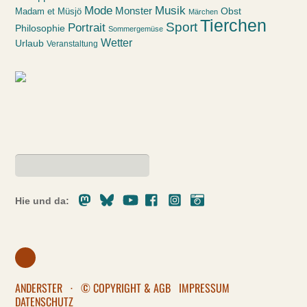
Mode
Musik
Monster
Obst
Madam et Müsjö
Märchen
Tierchen
Sport
Portrait
Philosophie
Sommergemüse
Wetter
Urlaub
Veranstaltung
Mastodon
Bluesky
Youtube
Facebook
Instagram
Pixelfed
Hie und da:
ANDERSTER
·
© COPYRIGHT & AGB
IMPRESSUM
DATENSCHUTZ