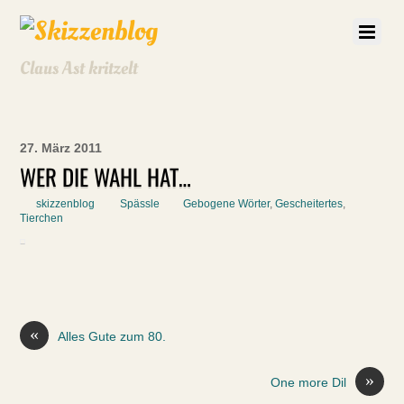
Claus Ast kritzelt
27. März 2011
WER DIE WAHL HAT…
skizzenblog
Spässle
Gebogene Wörter
,
Gescheitertes
,
Tierchen
«
Alles Gute zum 80.
»
One more Dil