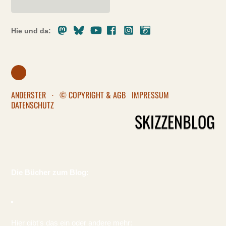
Mastodon
Bluesky
Youtube
Facebook
Instagram
Pixelfed
Hie und da:
ANDERSTER
·
© COPYRIGHT & AGB
IMPRESSUM
DATENSCHUTZ
SKIZZENBLOG
Die Bücher zum Blog:
Hier gibt's das ein oder andere mehr: