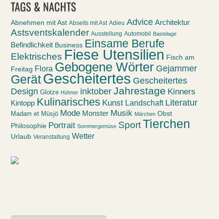
TAGS & NACHTS
Advice
Abnehmen mit Ast
Architektur
Abseits mit Ast
Adieu
Astsventskalender
Ausstellung
Automobil
Bastelage
Einsame Berufe
Befindlichkeit
Business
Fiese Utensilien
Elektrisches
Fisch am
Gebogene Wörter
Gejammer
Flora
Freitag
Gescheitertes
Gerät
Gescheitertes
Jahrestage
Design
inktober
Kinners
Glotze
Hühner
Kulinarisches
Kunst
Literatur
Landschaft
Kintopp
Mode
Musik
Monster
Obst
Madam et Müsjö
Märchen
Tierchen
Sport
Portrait
Philosophie
Sommergemüse
Wetter
Urlaub
Veranstaltung