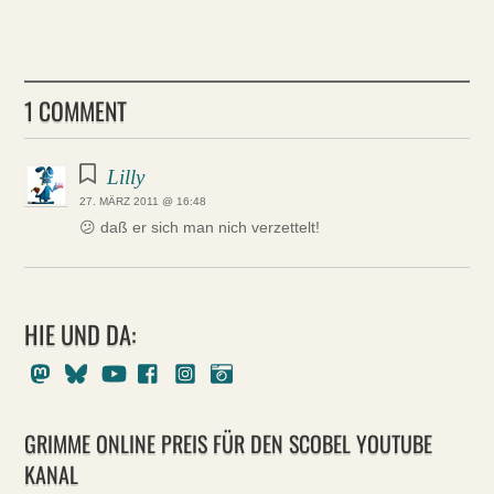
1 COMMENT
Lilly
27. MÄRZ 2011 @ 16:48
😕 daß er sich man nich verzettelt!
HIE UND DA:
Mastodon
Bluesky
Youtube
Facebook
Instagram
Pixelfed
GRIMME ONLINE PREIS FÜR DEN SCOBEL YOUTUBE
KANAL