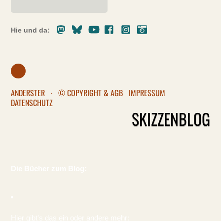
Mastodon
Bluesky
Youtube
Facebook
Instagram
Pixelfed
Hie und da:
ANDERSTER
·
© COPYRIGHT & AGB
IMPRESSUM
DATENSCHUTZ
SKIZZENBLOG
Die Bücher zum Blog:
Hier gibt's das ein oder andere mehr: