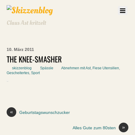
Claus Ast kritzelt
10. März 2011
THE KNEE-SMASHER
skizzenblog
Spässle
Abnehmen mit Ast
,
Fiese Utensilien
,
Gescheitertes
,
Sport
«
Geburtstagswunschzucker
»
Alles Gute zum 80sten