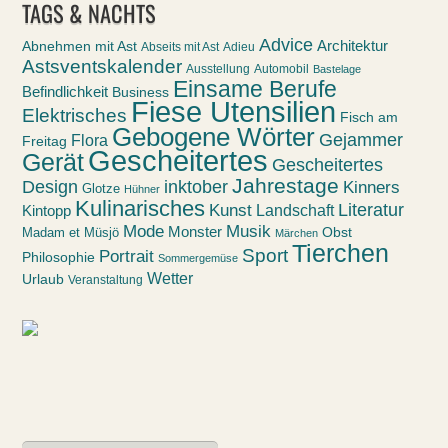
TAGS & NACHTS
Advice
Abnehmen mit Ast
Architektur
Abseits mit Ast
Adieu
Astsventskalender
Ausstellung
Automobil
Bastelage
Einsame Berufe
Befindlichkeit
Business
Fiese Utensilien
Elektrisches
Fisch am
Gebogene Wörter
Gejammer
Flora
Freitag
Gescheitertes
Gerät
Gescheitertes
Jahrestage
Design
inktober
Kinners
Glotze
Hühner
Kulinarisches
Kunst
Literatur
Landschaft
Kintopp
Mode
Musik
Monster
Obst
Madam et Müsjö
Märchen
Tierchen
Sport
Portrait
Philosophie
Sommergemüse
Wetter
Urlaub
Veranstaltung