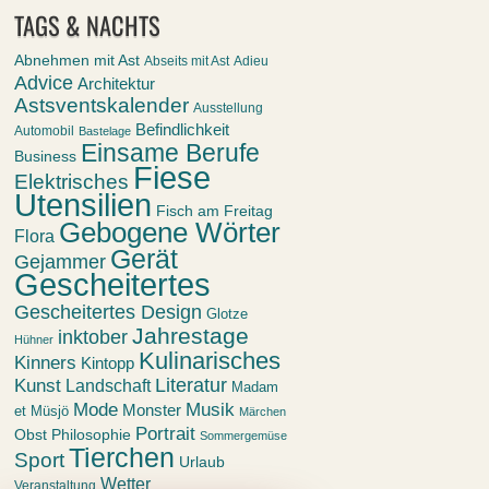
TAGS & NACHTS
Abnehmen mit Ast
Abseits mit Ast
Adieu
Advice
Architektur
Astsventskalender
Ausstellung
Befindlichkeit
Automobil
Bastelage
Einsame Berufe
Business
Fiese
Elektrisches
Utensilien
Fisch am Freitag
Gebogene Wörter
Flora
Gerät
Gejammer
Gescheitertes
Gescheitertes Design
Glotze
Jahrestage
inktober
Hühner
Kulinarisches
Kinners
Kintopp
Kunst
Literatur
Landschaft
Madam
Mode
Musik
Monster
et Müsjö
Märchen
Portrait
Obst
Philosophie
Sommergemüse
Tierchen
Sport
Urlaub
Wetter
Veranstaltung