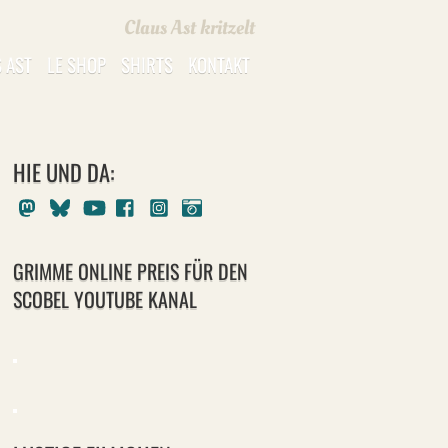
Claus Ast kritzelt
 AST
LE SHOP
SHIRTS
KONTAKT
HIE UND DA:
Mastodon
Bluesky
Youtube
Facebook
Instagram
Pixelfed
GRIMME ONLINE PREIS FÜR DEN
SCOBEL YOUTUBE KANAL