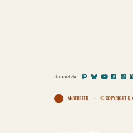
Mastodon
Bluesky
Youtube
Facebo
In
Hie und da:
ANDERSTER
·
© COPYRIGHT & 
Die Bücher zum Blog: