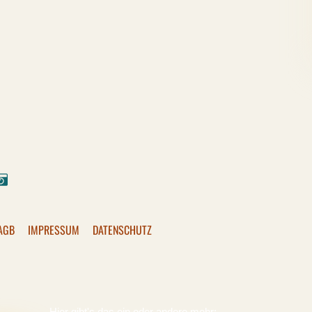
ok
stagram
Pixelfed
AGB
IMPRESSUM
DATENSCHUTZ
Hier gibt's das ein oder andere mehr: