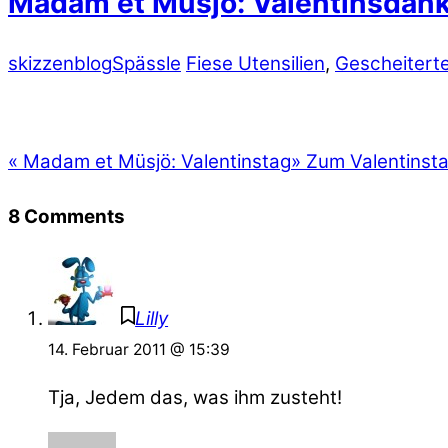
Madam et Müsjö: Valentinsdan
skizzenblog
Spässle
Fiese Utensilien
,
Gescheitert
«
Madam et Müsjö: Valentinstag
»
Zum Valentinst
8 Comments
Lilly
14. Februar 2011 @ 15:39
Tja, Jedem das, was ihm zusteht!