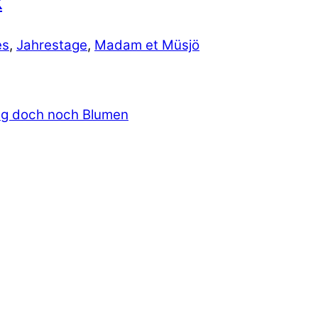
k
es
,
Jahrestage
,
Madam et Müsjö
ag doch noch Blumen