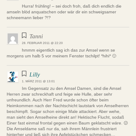
Hurra! frühling! – sei doch froh, daß dich endlich die
amseln blöd anquatschen oder wär dir ein schweigsamer
schneemann lieber ?!?
Tanni
28. FEBRUAR 2011 @ 22:20
hmmm eigentlich sag ich das zur Amsel wenn se
morgens um halb 5 vor meinem Fenster tschilpt! *hihi* 🙂
Lilly
1. MÄRZ 2011 @ 13:01
Im Gegensatz zu den Amsel Damen, sind die Amsel
Herren zwar schreckhaft und feige wie Hulle, aber sehr
unfreundlich. Auch Herr Fred wurde schon öfter beim
Heimkommen nach der Nachtschicht lautstark von Amselherren
beschimpft. Sogar schon einige Male attackiert. Aber wehe,
man sieht den Amselheine direkt an! Hektische Flucht, sodaß
Einer fast einmal frontal gegen einen Baum geklatscht wäre. 😕
Die Amseldame saß nur da, sah ihrem Männlein frustriert
hinterher und ließ sich ihre Apfelstückchen schmecken…