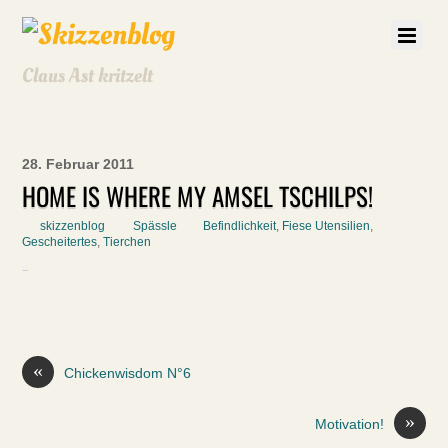
Claus Ast kritzelt
28. Februar 2011
HOME IS WHERE MY AMSEL TSCHILPS!
skizzenblog
Spässle
Befindlichkeit
,
Fiese Utensilien
,
Gescheitertes
,
Tierchen
«
Chickenwisdom N°6
»
Motivation!