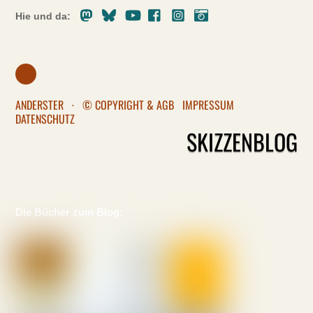
Mastodon
Bluesky
Youtube
Facebook
Instagram
Pixelfed
Hie und da:
ANDERSTER
·
© COPYRIGHT & AGB
IMPRESSUM
DATENSCHUTZ
SKIZZENBLOG
Die Bücher zum Blog: