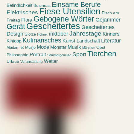
Einsame Berufe
Befindlichkeit
Business
Fiese Utensilien
Elektrisches
Fisch am
Gebogene Wörter
Gejammer
Flora
Freitag
Gescheitertes
Gerät
Gescheitertes
Jahrestage
Design
inktober
Kinners
Glotze
Hühner
Kulinarisches
Kunst
Literatur
Landschaft
Kintopp
Mode
Musik
Monster
Obst
Madam et Müsjö
Märchen
Tierchen
Sport
Portrait
Philosophie
Sommergemüse
Wetter
Urlaub
Veranstaltung