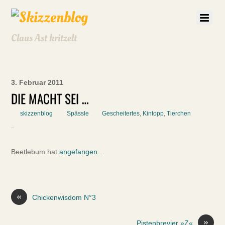
Claus Ast kritzelt
3. Februar 2011
DIE MACHT SEI …
skizzenblog
Spässle
Gescheitertes
,
Kintopp
,
Tierchen
Beetlebum hat
angefangen
…
«
Chickenwisdom N°3
»
Pistenbrevier »Z«