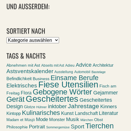
UND AUSSERDEM:
SORTIERT NACH
Sortiert
nach
TAGS & NACHTS
Advice
Abnehmen mit Ast
Architektur
Abseits mit Ast
Adieu
Astsventskalender
Ausstellung
Automobil
Bastelage
Einsame Berufe
Befindlichkeit
Business
Fiese Utensilien
Elektrisches
Fisch am
Gebogene Wörter
Gejammer
Flora
Freitag
Gescheitertes
Gerät
Gescheitertes
Jahrestage
Design
inktober
Kinners
Glotze
Hühner
Kulinarisches
Kunst
Literatur
Landschaft
Kintopp
Mode
Musik
Monster
Obst
Madam et Müsjö
Märchen
Tierchen
Sport
Portrait
Philosophie
Sommergemüse