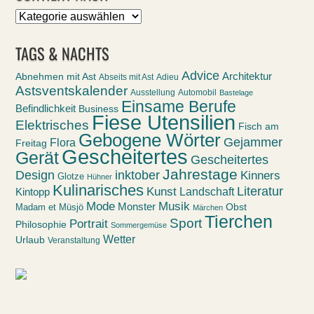
Sortiert
nach
TAGS & NACHTS
Advice
Abnehmen mit Ast
Architektur
Abseits mit Ast
Adieu
Astsventskalender
Ausstellung
Automobil
Bastelage
Einsame Berufe
Befindlichkeit
Business
Fiese Utensilien
Elektrisches
Fisch am
Gebogene Wörter
Gejammer
Flora
Freitag
Gescheitertes
Gerät
Gescheitertes
Jahrestage
Design
inktober
Kinners
Glotze
Hühner
Kulinarisches
Kunst
Literatur
Landschaft
Kintopp
Mode
Musik
Monster
Obst
Madam et Müsjö
Märchen
Tierchen
Sport
Portrait
Philosophie
Sommergemüse
Wetter
Urlaub
Veranstaltung