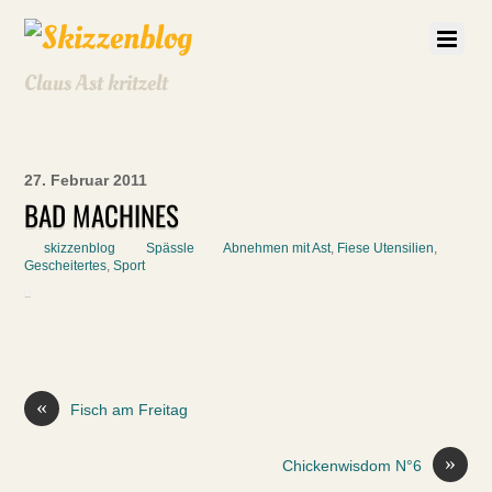
Claus Ast kritzelt
27. Februar 2011
BAD MACHINES
skizzenblog
Spässle
Abnehmen mit Ast
,
Fiese Utensilien
,
Gescheitertes
,
Sport
«
Fisch am Freitag
»
Chickenwisdom N°6