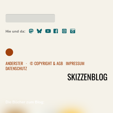
Mastodon
Bluesky
Youtube
Facebook
Instagram
Pixelfed
Hie und da:
ANDERSTER
·
© COPYRIGHT & AGB
IMPRESSUM
DATENSCHUTZ
SKIZZENBLOG
Die Bücher zum Blog: