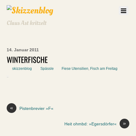
Claus Ast kritzelt
14. Januar 2011
WINTERFISCHE
skizzenblog
Spässle
Fiese Utensilien
,
Fisch am Freitag
«
Pistenbrevier »F«
»
Heit ohmbd: »Egersdörfer«