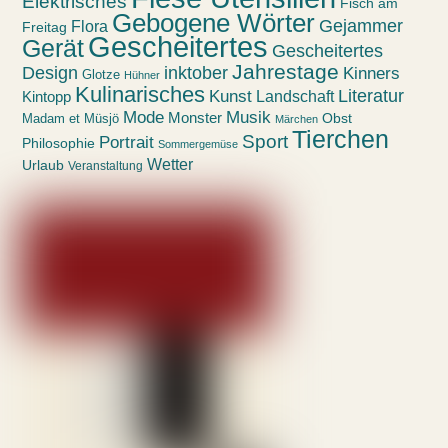
Elektrisches
Fisch am
Gebogene Wörter
Gejammer
Flora
Freitag
Gescheitertes
Gerät
Gescheitertes
Jahrestage
Design
inktober
Kinners
Glotze
Hühner
Kulinarisches
Kunst
Literatur
Landschaft
Kintopp
Mode
Musik
Monster
Obst
Madam et Müsjö
Märchen
Tierchen
Sport
Portrait
Philosophie
Sommergemüse
Wetter
Urlaub
Veranstaltung