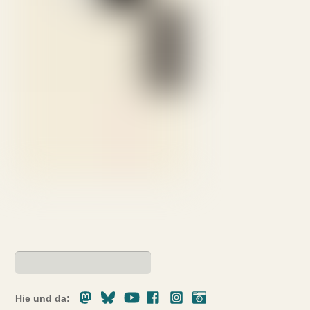
Mastodon
Bluesky
Youtube
Facebook
Instagram
Pixelfed
Hie und da: