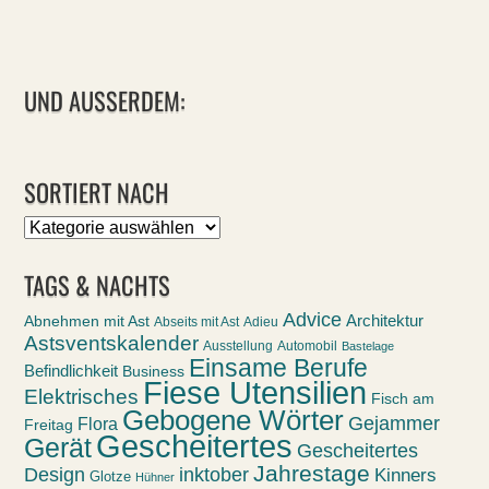
UND AUSSERDEM:
SORTIERT NACH
Sortiert
nach
TAGS & NACHTS
Advice
Abnehmen mit Ast
Architektur
Abseits mit Ast
Adieu
Astsventskalender
Ausstellung
Automobil
Bastelage
Einsame Berufe
Befindlichkeit
Business
Fiese Utensilien
Elektrisches
Fisch am
Gebogene Wörter
Gejammer
Flora
Freitag
Gescheitertes
Gerät
Gescheitertes
Jahrestage
Design
inktober
Kinners
Glotze
Hühner