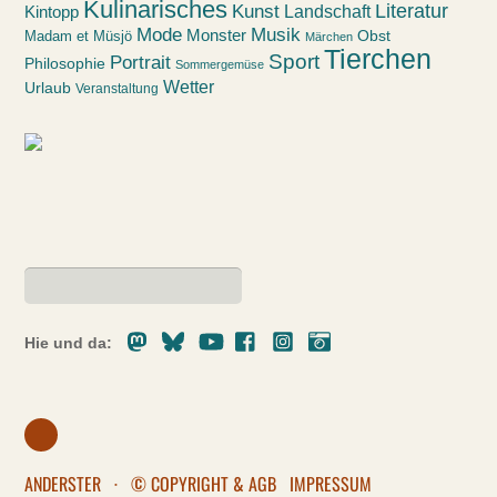
Kulinarisches
Kunst
Literatur
Landschaft
Kintopp
Mode
Musik
Monster
Obst
Madam et Müsjö
Märchen
Tierchen
Sport
Portrait
Philosophie
Sommergemüse
Wetter
Urlaub
Veranstaltung
Mastodon
Bluesky
Youtube
Facebook
Instagram
Pixelfed
Hie und da:
ANDERSTER
·
© COPYRIGHT & AGB
IMPRESSUM