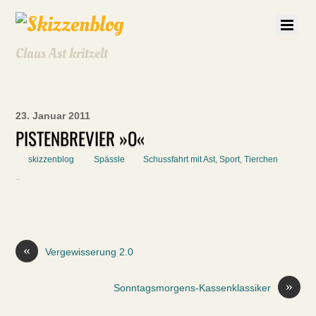
Claus Ast kritzelt
23. Januar 2011
PISTENBREVIER »O«
skizzenblog
Spässle
Schussfahrt mit Ast
,
Sport
,
Tierchen
«
Vergewisserung 2.0
»
Sonntagsmorgens-Kassenklassiker