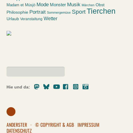
Mode
Musik
Monster
Obst
Madam et Müsjö
Märchen
Tierchen
Sport
Portrait
Philosophie
Sommergemüse
Wetter
Urlaub
Veranstaltung
Mastodon
Bluesky
Youtube
Facebook
Instagram
Pixelfed
Hie und da:
ANDERSTER
·
© COPYRIGHT & AGB
IMPRESSUM
DATENSCHUTZ