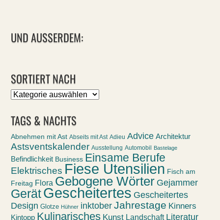
UND AUSSERDEM:
SORTIERT NACH
Sortiert
nach
TAGS & NACHTS
Advice
Abnehmen mit Ast
Architektur
Abseits mit Ast
Adieu
Astsventskalender
Ausstellung
Automobil
Bastelage
Einsame Berufe
Befindlichkeit
Business
Fiese Utensilien
Elektrisches
Fisch am
Gebogene Wörter
Gejammer
Flora
Freitag
Gescheitertes
Gerät
Gescheitertes
Jahrestage
Design
inktober
Kinners
Glotze
Hühner
Kulinarisches
Kunst
Literatur
Landschaft
Kintopp