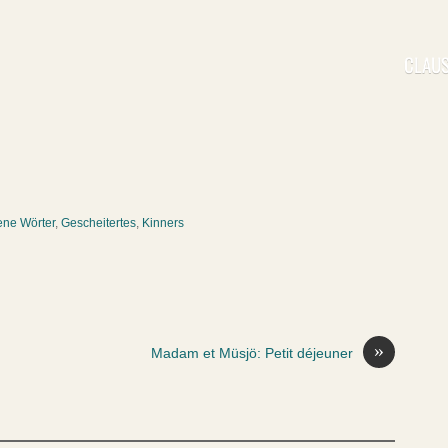
CLAUS
ne Wörter
,
Gescheitertes
,
Kinners
»
Madam et Müsjö: Petit déjeuner