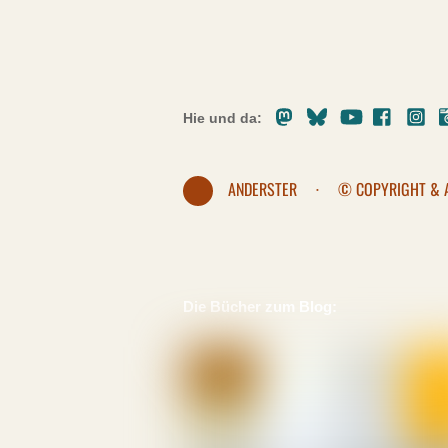
Mastodon
Bluesky
Youtube
Facebo
In
Hie und da:
ANDERSTER
·
© COPYRIGHT & 
Die Bücher zum Blog: