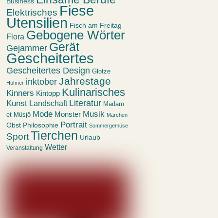
Business
Fiese
Elektrisches
Utensilien
Fisch am Freitag
Gebogene Wörter
Flora
Gerät
Gejammer
Gescheitertes
Gescheitertes Design
Glotze
Jahrestage
inktober
Hühner
Kulinarisches
Kinners
Kintopp
Kunst
Literatur
Landschaft
Madam
Mode
Musik
Monster
et Müsjö
Märchen
Portrait
Obst
Philosophie
Sommergemüse
Tierchen
Sport
Urlaub
Wetter
Veranstaltung