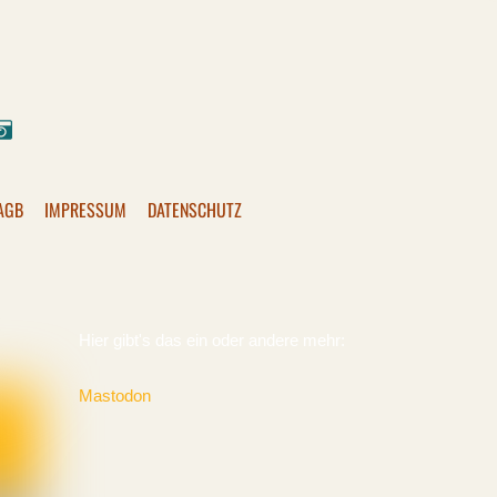
ok
stagram
Pixelfed
AGB
IMPRESSUM
DATENSCHUTZ
Hier gibt's das ein oder andere mehr:
Mastodon