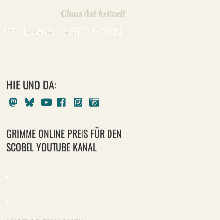
Claus Ast kritzelt
 AST
LE SHOP
SHIRTS
KONTAKT
HIE UND DA:
Mastodon
Bluesky
Youtube
Facebook
Instagram
Pixelfed
GRIMME ONLINE PREIS FÜR DEN
SCOBEL YOUTUBE KANAL