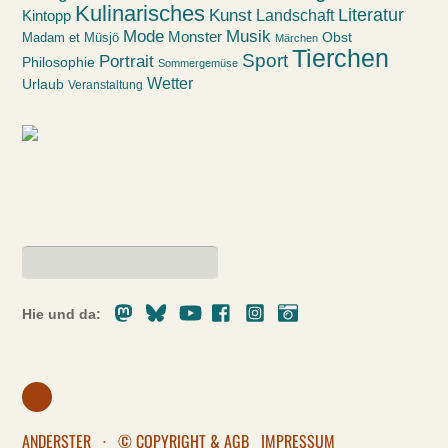
Kulinarisches
Kunst
Literatur
Landschaft
Kintopp
Mode
Musik
Monster
Obst
Madam et Müsjö
Märchen
Tierchen
Sport
Portrait
Philosophie
Sommergemüse
Wetter
Urlaub
Veranstaltung
Mastodon
Bluesky
Youtube
Facebook
Instagram
Pixelfed
Hie und da:
ANDERSTER
·
© COPYRIGHT & AGB
IMPRESSUM