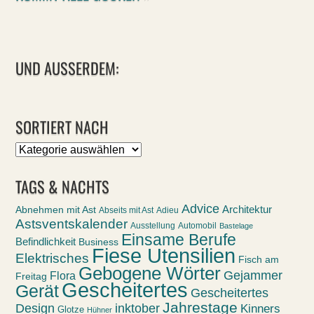
UND AUSSERDEM:
SORTIERT NACH
Sortiert
nach
TAGS & NACHTS
Advice
Abnehmen mit Ast
Architektur
Abseits mit Ast
Adieu
Astsventskalender
Ausstellung
Automobil
Bastelage
Einsame Berufe
Befindlichkeit
Business
Fiese Utensilien
Elektrisches
Fisch am
Gebogene Wörter
Gejammer
Flora
Freitag
Gescheitertes
Gerät
Gescheitertes
Jahrestage
Design
inktober
Kinners
Glotze
Hühner