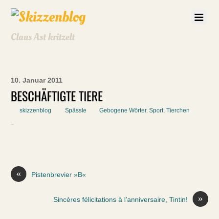
Claus Ast kritzelt
10. Januar 2011
BESCHÄFTIGTE TIERE
skizzenblog
Spässle
Gebogene Wörter
,
Sport
,
Tierchen
«
Pistenbrevier »B«
»
Sincères félicitations à l’anniversaire, Tintin!