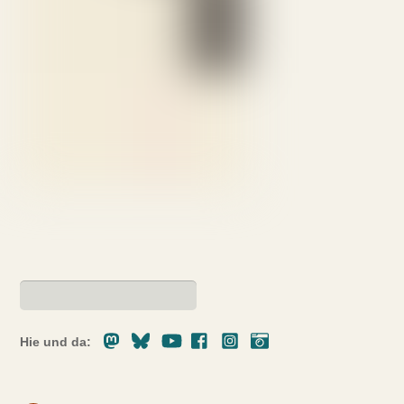
Mastodon
Bluesky
Youtube
Facebook
Instagram
Pixelfed
Hie und da: