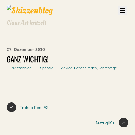
Claus Ast kritzelt
27. Dezember 2010
GANZ WICHTIG!
skizzenblog
Spässle
Advice
,
Gescheitertes
,
Jahrestage
«
Frohes Fest #2
»
Jetzt gilt´s!