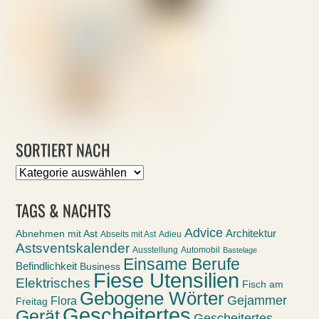
SORTIERT NACH
Sortiert
nach
TAGS & NACHTS
Advice
Abnehmen mit Ast
Architektur
Abseits mit Ast
Adieu
Astsventskalender
Ausstellung
Automobil
Bastelage
Einsame Berufe
Befindlichkeit
Business
Fiese Utensilien
Elektrisches
Fisch am
Gebogene Wörter
Gejammer
Flora
Freitag
Gescheitertes
Gerät
Gescheitertes