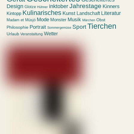
Jahrestage
Design
inktober
Kinners
Glotze
Hühner
Kulinarisches
Kunst
Literatur
Landschaft
Kintopp
Mode
Musik
Monster
Obst
Madam et Müsjö
Märchen
Tierchen
Sport
Portrait
Philosophie
Sommergemüse
Wetter
Urlaub
Veranstaltung