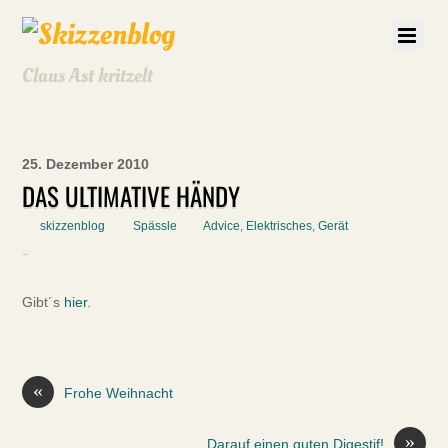
Claus Ast kritzelt
25. Dezember 2010
DAS ULTIMATIVE HÄNDY
skizzenblog
Spässle
Advice
,
Elektrisches
,
Gerät
Gibt´s
hier
.
«
Frohe Weihnacht
»
Darauf einen guten Digestif!