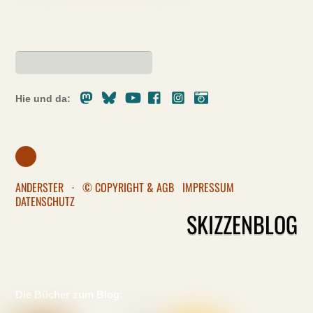
Mastodon
Bluesky
Youtube
Facebook
Instagram
Pixelfed
Hie und da:
ANDERSTER
·
© COPYRIGHT & AGB
IMPRESSUM
DATENSCHUTZ
SKIZZENBLOG
Die Bücher zum Blog: