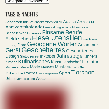
Sortiert
nach
TAGS & NACHTS
Advice
Abnehmen mit Ast
Architektur
Abseits mit Ast
Adieu
Astsventskalender
Ausstellung
Automobil
Bastelage
Einsame Berufe
Befindlichkeit
Business
Fiese Utensilien
Elektrisches
Fisch am
Gebogene Wörter
Gejammer
Flora
Freitag
Gescheitertes
Gerät
Gescheitertes
Jahrestage
Design
inktober
Kinners
Glotze
Hühner
Kulinarisches
Kunst
Literatur
Landschaft
Kintopp
Mode
Musik
Monster
Obst
Madam et Müsjö
Märchen
Tierchen
Sport
Portrait
Philosophie
Sommergemüse
Wetter
Urlaub
Veranstaltung