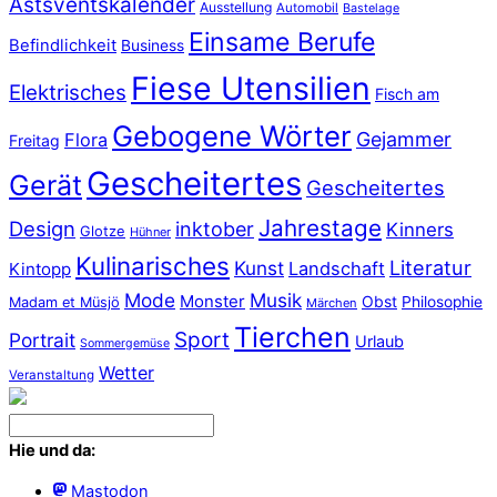
Astsventskalender
Ausstellung
Automobil
Bastelage
Einsame Berufe
Befindlichkeit
Business
Fiese Utensilien
Elektrisches
Fisch am
Gebogene Wörter
Gejammer
Flora
Freitag
Gescheitertes
Gerät
Gescheitertes
Jahrestage
Design
inktober
Kinners
Glotze
Hühner
Kulinarisches
Literatur
Kunst
Landschaft
Kintopp
Mode
Musik
Monster
Obst
Philosophie
Madam et Müsjö
Märchen
Tierchen
Sport
Portrait
Urlaub
Sommergemüse
Wetter
Veranstaltung
Hie und da:
Mastodon