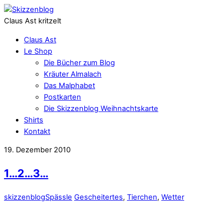
Claus Ast kritzelt
Claus Ast
Le Shop
Die Bücher zum Blog
Kräuter Almalach
Das Malphabet
Postkarten
Die Skizzenblog Weihnachtskarte
Shirts
Kontakt
19. Dezember 2010
1…2…3…
skizzenblog
Spässle
Gescheitertes
,
Tierchen
,
Wetter