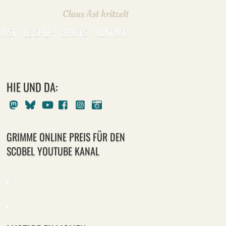
Claus Ast kritzelt
 AST
LE SHOP
SHIRTS
KONTAKT
HIE UND DA:
Mastodon
Bluesky
Youtube
Facebook
Instagram
Pixelfed
GRIMME ONLINE PREIS FÜR DEN
SCOBEL YOUTUBE KANAL