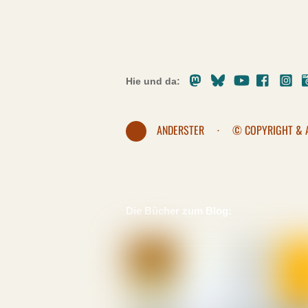
Mastodon
Bluesky
Youtube
Facebo
In
Hie und da:
ANDERSTER
·
© COPYRIGHT & 
Die Bücher zum Blog: