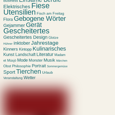
Business
Fiese
Elektrisches
Utensilien
Fisch am Freitag
Gebogene Wörter
Flora
Gerät
Gejammer
Gescheitertes
Gescheitertes Design
Glotze
Jahrestage
inktober
Hühner
Kulinarisches
Kinners
Kintopp
Kunst
Literatur
Landschaft
Madam
Mode
Musik
Monster
et Müsjö
Märchen
Portrait
Obst
Philosophie
Sommergemüse
Tierchen
Sport
Urlaub
Wetter
Veranstaltung