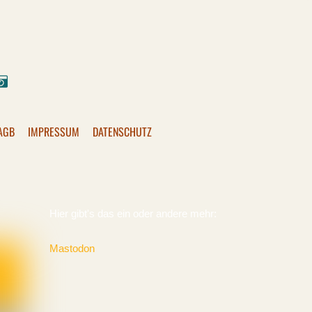
ok
stagram
Pixelfed
AGB
IMPRESSUM
DATENSCHUTZ
Hier gibt's das ein oder andere mehr:
Mastodon