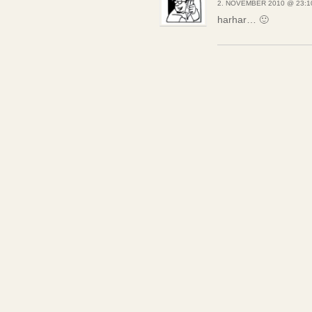
2. NOVEMBER 2010 @ 23:1
harhar… 🙂