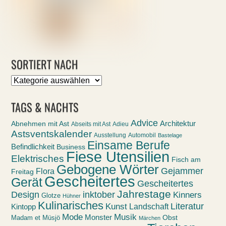
SORTIERT NACH
Sortiert
nach
TAGS & NACHTS
Advice
Abnehmen mit Ast
Architektur
Abseits mit Ast
Adieu
Astsventskalender
Ausstellung
Automobil
Bastelage
Einsame Berufe
Befindlichkeit
Business
Fiese Utensilien
Elektrisches
Fisch am
Gebogene Wörter
Gejammer
Flora
Freitag
Gescheitertes
Gerät
Gescheitertes
Jahrestage
Design
inktober
Kinners
Glotze
Hühner
Kulinarisches
Kunst
Literatur
Landschaft
Kintopp
Mode
Musik
Monster
Obst
Madam et Müsjö
Märchen