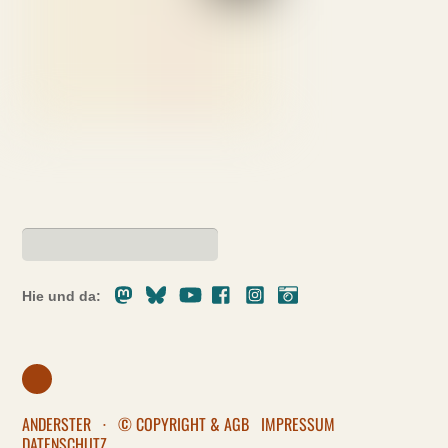
Mastodon
Bluesky
Youtube
Facebook
Instagram
Pixelfed
Hie und da:
ANDERSTER
·
© COPYRIGHT & AGB
IMPRESSUM
DATENSCHUTZ