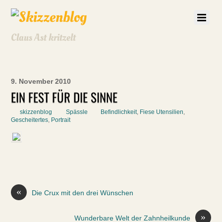
Claus Ast kritzelt
9. November 2010
EIN FEST FÜR DIE SINNE
skizzenblog
Spässle
Befindlichkeit
,
Fiese Utensilien
,
Gescheitertes
,
Portrait
«
Die Crux mit den drei Wünschen
»
Wunderbare Welt der Zahnheilkunde