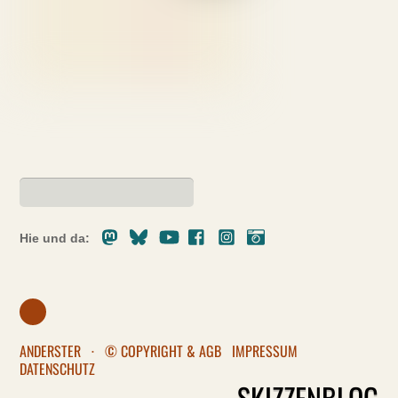
Mastodon
Bluesky
Youtube
Facebook
Instagram
Pixelfed
Hie und da:
ANDERSTER
·
© COPYRIGHT & AGB
IMPRESSUM
DATENSCHUTZ
SKIZZENBLOG