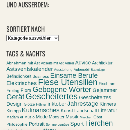
UND AUSSERDEM:
SORTIERT NACH
Sortiert
nach
TAGS & NACHTS
Advice
Abnehmen mit Ast
Architektur
Abseits mit Ast
Adieu
Astsventskalender
Ausstellung
Automobil
Bastelage
Einsame Berufe
Befindlichkeit
Business
Fiese Utensilien
Elektrisches
Fisch am
Gebogene Wörter
Gejammer
Flora
Freitag
Gescheitertes
Gerät
Gescheitertes
Jahrestage
Design
inktober
Kinners
Glotze
Hühner
Kulinarisches
Kunst
Literatur
Landschaft
Kintopp
Mode
Musik
Monster
Obst
Madam et Müsjö
Märchen
Tierchen
Sport
Portrait
Philosophie
Sommergemüse