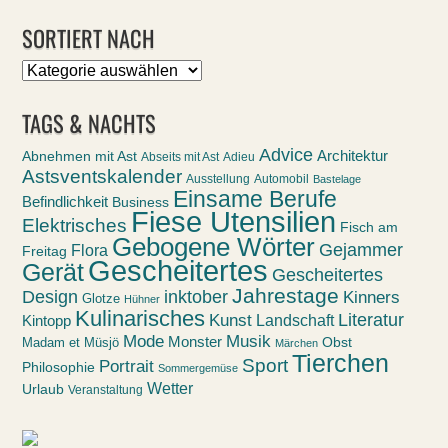
SORTIERT NACH
Sortiert
nach
TAGS & NACHTS
Advice
Abnehmen mit Ast
Architektur
Abseits mit Ast
Adieu
Astsventskalender
Ausstellung
Automobil
Bastelage
Einsame Berufe
Befindlichkeit
Business
Fiese Utensilien
Elektrisches
Fisch am
Gebogene Wörter
Gejammer
Flora
Freitag
Gescheitertes
Gerät
Gescheitertes
Jahrestage
Design
inktober
Kinners
Glotze
Hühner
Kulinarisches
Kunst
Literatur
Landschaft
Kintopp
Mode
Musik
Monster
Obst
Madam et Müsjö
Märchen
Tierchen
Sport
Portrait
Philosophie
Sommergemüse
Wetter
Urlaub
Veranstaltung