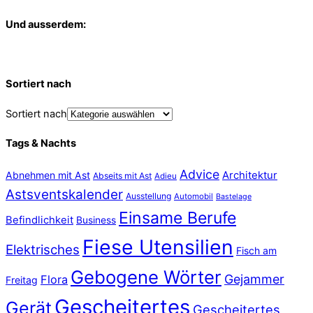
Und ausserdem:
Sortiert nach
Sortiert nach
Tags & Nachts
Advice
Abnehmen mit Ast
Architektur
Abseits mit Ast
Adieu
Astsventskalender
Ausstellung
Automobil
Bastelage
Einsame Berufe
Befindlichkeit
Business
Fiese Utensilien
Elektrisches
Fisch am
Gebogene Wörter
Gejammer
Flora
Freitag
Gescheitertes
Gerät
Gescheitertes