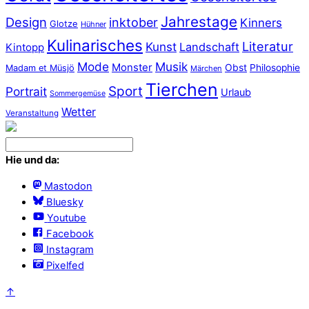
Jahrestage
Design
inktober
Kinners
Glotze
Hühner
Kulinarisches
Literatur
Kunst
Landschaft
Kintopp
Mode
Musik
Monster
Obst
Philosophie
Madam et Müsjö
Märchen
Tierchen
Sport
Portrait
Urlaub
Sommergemüse
Wetter
Veranstaltung
Hie und da:
Mastodon
Bluesky
Youtube
Facebook
Instagram
Pixelfed
↑