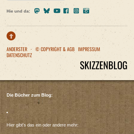
Mastodon
Bluesky
Youtube
Facebook
Instagram
Pixelfed
Hie und da:
ANDERSTER
·
© COPYRIGHT & AGB
IMPRESSUM
DATENSCHUTZ
SKIZZENBLOG
Die Bücher zum Blog:
Hier gibt's das ein oder andere mehr: