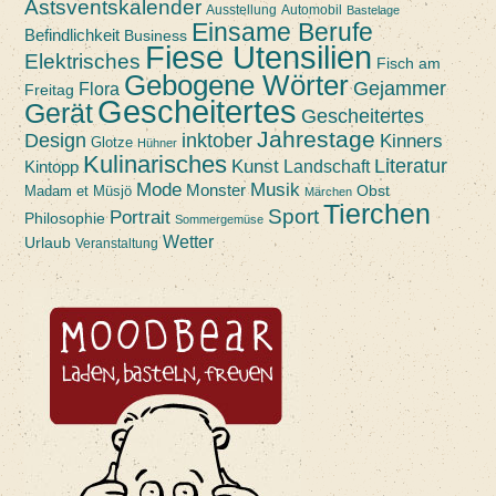
Astsventskalender
Ausstellung
Automobil
Bastelage
Einsame Berufe
Befindlichkeit
Business
Fiese Utensilien
Elektrisches
Fisch am
Gebogene Wörter
Gejammer
Flora
Freitag
Gescheitertes
Gerät
Gescheitertes
Jahrestage
Design
inktober
Kinners
Glotze
Hühner
Kulinarisches
Kunst
Literatur
Landschaft
Kintopp
Mode
Musik
Monster
Obst
Madam et Müsjö
Märchen
Tierchen
Sport
Portrait
Philosophie
Sommergemüse
Wetter
Urlaub
Veranstaltung