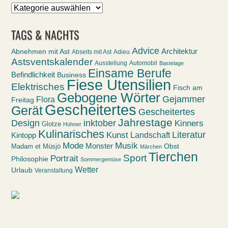
Sortiert
nach
TAGS & NACHTS
Advice
Abnehmen mit Ast
Architektur
Abseits mit Ast
Adieu
Astsventskalender
Ausstellung
Automobil
Bastelage
Einsame Berufe
Befindlichkeit
Business
Fiese Utensilien
Elektrisches
Fisch am
Gebogene Wörter
Gejammer
Flora
Freitag
Gescheitertes
Gerät
Gescheitertes
Jahrestage
Design
inktober
Kinners
Glotze
Hühner
Kulinarisches
Kunst
Literatur
Landschaft
Kintopp
Mode
Musik
Monster
Obst
Madam et Müsjö
Märchen
Tierchen
Sport
Portrait
Philosophie
Sommergemüse
Wetter
Urlaub
Veranstaltung