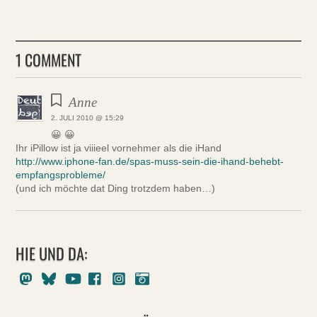
1 COMMENT
Anne
2. JULI 2010 @ 15:29
😀 😀
Ihr iPillow ist ja viiieel vornehmer als die iHand
http://www.iphone-fan.de/spas-muss-sein-die-ihand-behebt-
empfangsprobleme/
(und ich möchte dat Ding trotzdem haben…)
HIE UND DA:
Mastodon
Bluesky
Youtube
Facebook
Instagram
Pixelfed