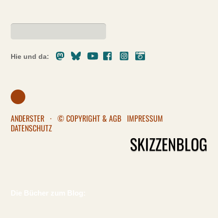
Mastodon
Bluesky
Youtube
Facebook
Instagram
Pixelfed
Hie und da:
ANDERSTER
·
© COPYRIGHT & AGB
IMPRESSUM
DATENSCHUTZ
SKIZZENBLOG
Die Bücher zum Blog: