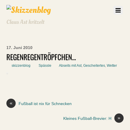
Claus Ast kritzelt
17. Juni 2010
REGENREGENTRÖPFCHEN…
skizzenblog
Spässle
Abseits mit Ast
,
Gescheitertes
,
Wetter
«
Fußball ist nix für Schnecken
»
Kleines Fußball-Brevier: H