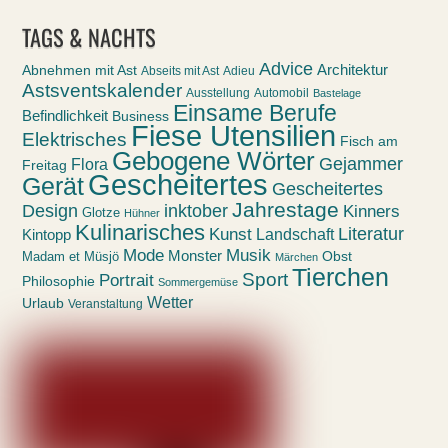
nach
TAGS & NACHTS
Advice
Abnehmen mit Ast
Architektur
Abseits mit Ast
Adieu
Astsventskalender
Ausstellung
Automobil
Bastelage
Einsame Berufe
Befindlichkeit
Business
Fiese Utensilien
Elektrisches
Fisch am
Gebogene Wörter
Gejammer
Flora
Freitag
Gescheitertes
Gerät
Gescheitertes
Jahrestage
Design
inktober
Kinners
Glotze
Hühner
Kulinarisches
Kunst
Literatur
Landschaft
Kintopp
Mode
Musik
Monster
Obst
Madam et Müsjö
Märchen
Tierchen
Sport
Portrait
Philosophie
Sommergemüse
Wetter
Urlaub
Veranstaltung