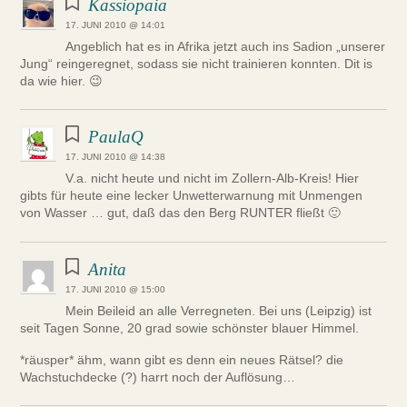
Kassiopaia
17. JUNI 2010 @ 14:01
Angeblich hat es in Afrika jetzt auch ins Sadion „unserer
Jung“ reingeregnet, sodass sie nicht trainieren konnten. Dit is
da wie hier. 😉
PaulaQ
17. JUNI 2010 @ 14:38
V.a. nicht heute und nicht im Zollern-Alb-Kreis! Hier
gibts für heute eine lecker Unwetterwarnung mit Unmengen
von Wasser … gut, daß das den Berg RUNTER fließt 🙂
Anita
17. JUNI 2010 @ 15:00
Mein Beileid an alle Verregneten. Bei uns (Leipzig) ist
seit Tagen Sonne, 20 grad sowie schönster blauer Himmel.
*räusper* ähm, wann gibt es denn ein neues Rätsel? die
Wachstuchdecke (?) harrt noch der Auflösung…