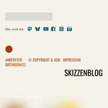
Mastodon
Bluesky
Youtube
Facebook
Instagram
Pixelfed
Hie und da:
ANDERSTER
·
© COPYRIGHT & AGB
IMPRESSUM
DATENSCHUTZ
SKIZZENBLOG
Die Bücher zum Blog: