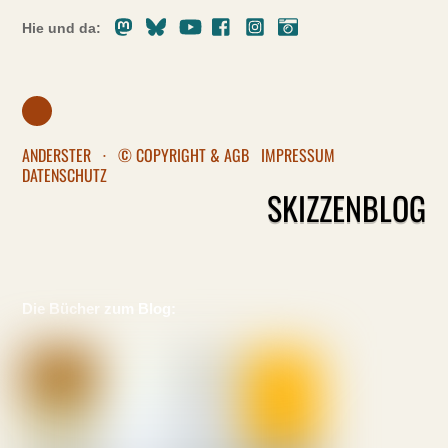
Mastodon
Bluesky
Youtube
Facebook
Instagram
Pixelfed
Hie und da:
ANDERSTER
·
© COPYRIGHT & AGB
IMPRESSUM
DATENSCHUTZ
SKIZZENBLOG
Die Bücher zum Blog: