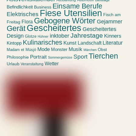
Einsame Berufe
Befindlichkeit
Business
Fiese Utensilien
Elektrisches
Fisch am
Gebogene Wörter
Gejammer
Flora
Freitag
Gescheitertes
Gerät
Gescheitertes
Jahrestage
Design
inktober
Kinners
Glotze
Hühner
Kulinarisches
Kunst
Literatur
Landschaft
Kintopp
Mode
Musik
Monster
Obst
Madam et Müsjö
Märchen
Tierchen
Sport
Portrait
Philosophie
Sommergemüse
Wetter
Urlaub
Veranstaltung