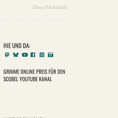
Claus Ast kritzelt
 AST
LE SHOP
SHIRTS
KONTAKT
HIE UND DA:
Mastodon
Bluesky
Youtube
Facebook
Instagram
Pixelfed
GRIMME ONLINE PREIS FÜR DEN
SCOBEL YOUTUBE KANAL