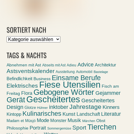
SORTIERT NACH
Sortiert
nach
TAGS & NACHTS
Advice
Abnehmen mit Ast
Architektur
Abseits mit Ast
Adieu
Astsventskalender
Ausstellung
Automobil
Bastelage
Einsame Berufe
Befindlichkeit
Business
Fiese Utensilien
Elektrisches
Fisch am
Gebogene Wörter
Gejammer
Flora
Freitag
Gescheitertes
Gerät
Gescheitertes
Jahrestage
Design
inktober
Kinners
Glotze
Hühner
Kulinarisches
Kunst
Literatur
Landschaft
Kintopp
Mode
Musik
Monster
Obst
Madam et Müsjö
Märchen
Tierchen
Sport
Portrait
Philosophie
Sommergemüse