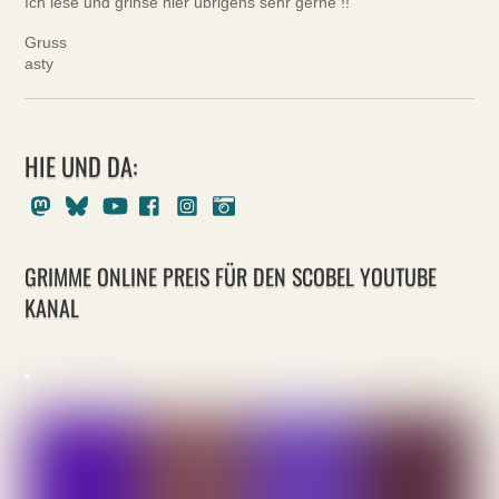
Ich lese und grinse hier übrigens sehr gerne !!
Gruss
asty
HIE UND DA:
Mastodon
Bluesky
Youtube
Facebook
Instagram
Pixelfed
GRIMME ONLINE PREIS FÜR DEN SCOBEL YOUTUBE
KANAL