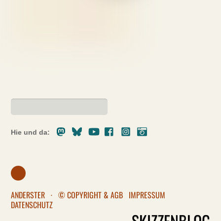
Mastodon
Bluesky
Youtube
Facebook
Instagram
Pixelfed
Hie und da:
ANDERSTER
·
© COPYRIGHT & AGB
IMPRESSUM
DATENSCHUTZ
SKIZZENBLOG