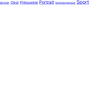
Sport
Portrait
Obst
Philosophie
ärchen
Sommergemüse