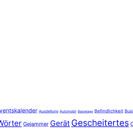
ventskalender
Befindlichkeit
Bus
Ausstellung
Automobil
Bastelage
Gescheitertes
Wörter
Gerät
Gejammer