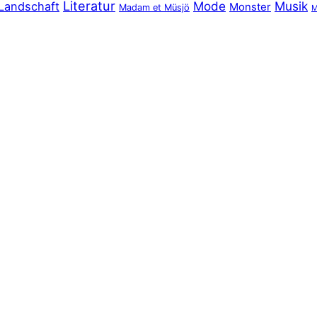
Literatur
Mode
Musik
Landschaft
Monster
Madam et Müsjö
M