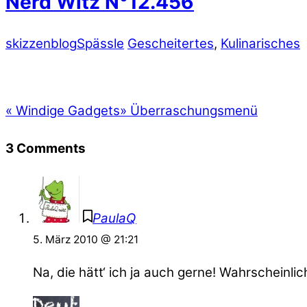
Nerd Witz N°12.456
skizzenblog
Spässle
Gescheitertes
,
Kulinarisches
«
Windige Gadgets
»
Überraschungsmenü
3 Comments
PaulaQ
5. März 2010 @ 21:21
Na, die hätt‘ ich ja auch gerne! Wahrscheinli