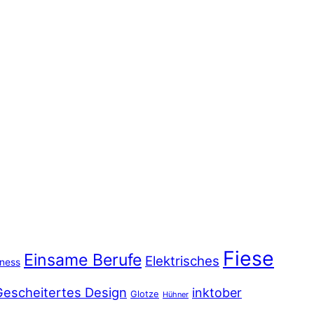
Fiese
Einsame Berufe
Elektrisches
iness
Gescheitertes Design
inktober
Glotze
Hühner