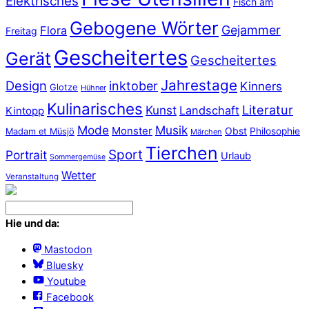
Elektrisches
Fisch am
Gebogene Wörter
Gejammer
Flora
Freitag
Gescheitertes
Gerät
Gescheitertes
Jahrestage
Design
inktober
Kinners
Glotze
Hühner
Kulinarisches
Literatur
Kunst
Landschaft
Kintopp
Mode
Musik
Monster
Obst
Philosophie
Madam et Müsjö
Märchen
Tierchen
Sport
Portrait
Urlaub
Sommergemüse
Wetter
Veranstaltung
Hie und da:
Mastodon
Bluesky
Youtube
Facebook