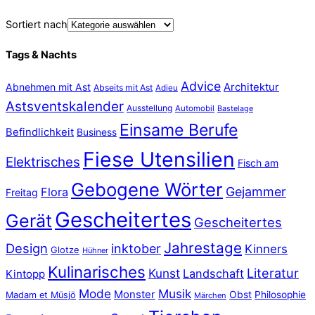
Sortiert nach
Tags & Nachts
Advice
Abnehmen mit Ast
Architektur
Abseits mit Ast
Adieu
Astsventskalender
Ausstellung
Automobil
Bastelage
Einsame Berufe
Befindlichkeit
Business
Fiese Utensilien
Elektrisches
Fisch am
Gebogene Wörter
Gejammer
Flora
Freitag
Gescheitertes
Gerät
Gescheitertes
Jahrestage
Design
inktober
Kinners
Glotze
Hühner
Kulinarisches
Literatur
Kunst
Landschaft
Kintopp
Mode
Musik
Monster
Obst
Philosophie
Madam et Müsjö
Märchen