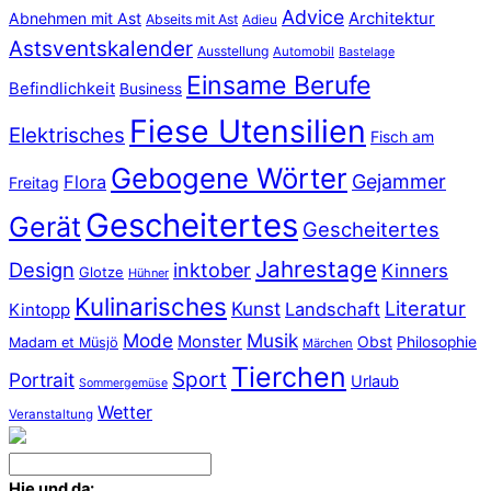
Advice
Abnehmen mit Ast
Architektur
Abseits mit Ast
Adieu
Astsventskalender
Ausstellung
Automobil
Bastelage
Einsame Berufe
Befindlichkeit
Business
Fiese Utensilien
Elektrisches
Fisch am
Gebogene Wörter
Gejammer
Flora
Freitag
Gescheitertes
Gerät
Gescheitertes
Jahrestage
Design
inktober
Kinners
Glotze
Hühner
Kulinarisches
Literatur
Kunst
Landschaft
Kintopp
Mode
Musik
Monster
Obst
Philosophie
Madam et Müsjö
Märchen
Tierchen
Sport
Portrait
Urlaub
Sommergemüse
Wetter
Veranstaltung
Hie und da: