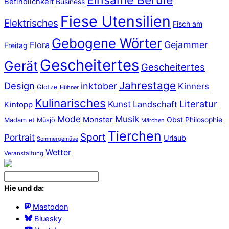
Befindlichkeit
Business
Fiese Utensilien
Elektrisches
Fisch am
Gebogene Wörter
Gejammer
Flora
Freitag
Gescheitertes
Gerät
Gescheitertes
Jahrestage
Design
inktober
Kinners
Glotze
Hühner
Kulinarisches
Literatur
Kunst
Landschaft
Kintopp
Mode
Musik
Monster
Obst
Philosophie
Madam et Müsjö
Märchen
Tierchen
Sport
Portrait
Urlaub
Sommergemüse
Wetter
Veranstaltung
Hie und da:
Mastodon
Bluesky