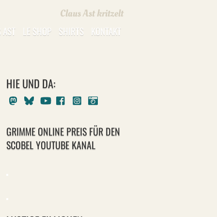
Claus Ast kritzelt
 AST
LE SHOP
SHIRTS
KONTAKT
HIE UND DA:
Mastodon
Bluesky
Youtube
Facebook
Instagram
Pixelfed
GRIMME ONLINE PREIS FÜR DEN
SCOBEL YOUTUBE KANAL