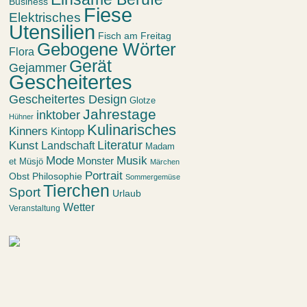
Business
Fiese
Elektrisches
Utensilien
Fisch am Freitag
Gebogene Wörter
Flora
Gerät
Gejammer
Gescheitertes
Gescheitertes Design
Glotze
Jahrestage
inktober
Hühner
Kulinarisches
Kinners
Kintopp
Kunst
Literatur
Landschaft
Madam
Mode
Musik
Monster
et Müsjö
Märchen
Portrait
Obst
Philosophie
Sommergemüse
Tierchen
Sport
Urlaub
Wetter
Veranstaltung