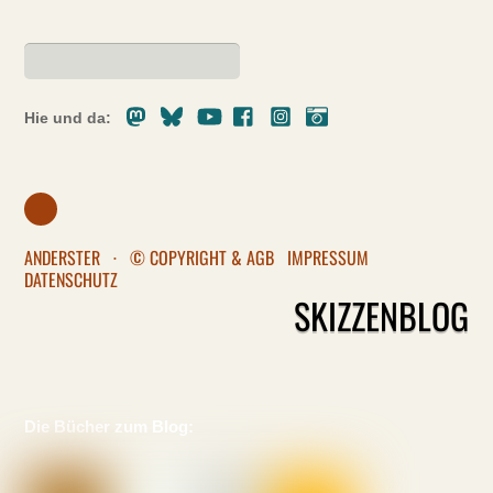
Mastodon
Bluesky
Youtube
Facebook
Instagram
Pixelfed
Hie und da:
ANDERSTER
·
© COPYRIGHT & AGB
IMPRESSUM
DATENSCHUTZ
SKIZZENBLOG
Die Bücher zum Blog: