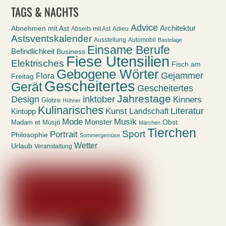
TAGS & NACHTS
Advice
Abnehmen mit Ast
Architektur
Abseits mit Ast
Adieu
Astsventskalender
Ausstellung
Automobil
Bastelage
Einsame Berufe
Befindlichkeit
Business
Fiese Utensilien
Elektrisches
Fisch am
Gebogene Wörter
Gejammer
Flora
Freitag
Gescheitertes
Gerät
Gescheitertes
Jahrestage
Design
inktober
Kinners
Glotze
Hühner
Kulinarisches
Kunst
Literatur
Landschaft
Kintopp
Mode
Musik
Monster
Obst
Madam et Müsjö
Märchen
Tierchen
Sport
Portrait
Philosophie
Sommergemüse
Wetter
Urlaub
Veranstaltung