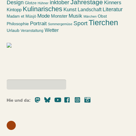
Jahrestage
Design
inktober
Kinners
Glotze
Hühner
Kulinarisches
Kunst
Literatur
Landschaft
Kintopp
Mode
Musik
Monster
Obst
Madam et Müsjö
Märchen
Tierchen
Sport
Portrait
Philosophie
Sommergemüse
Wetter
Urlaub
Veranstaltung
Mastodon
Bluesky
Youtube
Facebook
Instagram
Pixelfed
Hie und da: