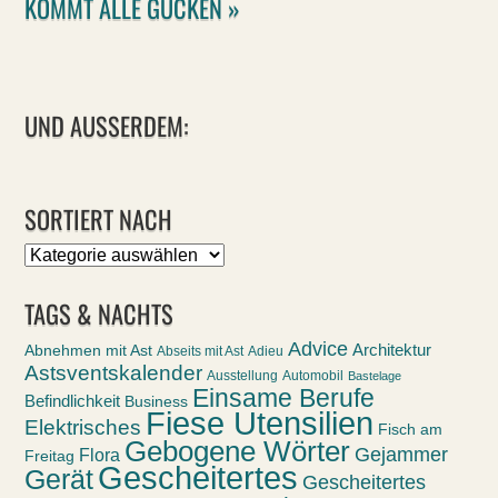
KOMMT ALLE GUCKEN »
UND AUSSERDEM:
SORTIERT NACH
Sortiert
nach
TAGS & NACHTS
Advice
Abnehmen mit Ast
Architektur
Abseits mit Ast
Adieu
Astsventskalender
Ausstellung
Automobil
Bastelage
Einsame Berufe
Befindlichkeit
Business
Fiese Utensilien
Elektrisches
Fisch am
Gebogene Wörter
Gejammer
Flora
Freitag
Gescheitertes
Gerät
Gescheitertes