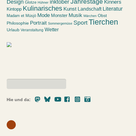
Jahrestage
Design
inktober
Kinners
Glotze
Hühner
Kulinarisches
Kunst
Literatur
Landschaft
Kintopp
Mode
Musik
Monster
Obst
Madam et Müsjö
Märchen
Tierchen
Sport
Portrait
Philosophie
Sommergemüse
Wetter
Urlaub
Veranstaltung
Mastodon
Bluesky
Youtube
Facebook
Instagram
Pixelfed
Hie und da: