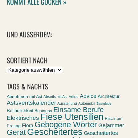
KOMMT ALLE GUCKEN »
UND AUSSERDEM:
SORTIERT NACH
Sortiert
nach
TAGS & NACHTS
Advice
Abnehmen mit Ast
Architektur
Abseits mit Ast
Adieu
Astsventskalender
Ausstellung
Automobil
Bastelage
Einsame Berufe
Befindlichkeit
Business
Fiese Utensilien
Elektrisches
Fisch am
Gebogene Wörter
Gejammer
Flora
Freitag
Gescheitertes
Gerät
Gescheitertes