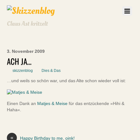
Claus Ast kritzelt
3. November 2009
ACH JA…
skizzenblog
Dies & Das
…und weils so schön war, und das Alte schon wieder voll ist:
Einen Dank an
Matjes & Meise
für das entzückende »Hihi &
Haha«.
«
Happy Birthday to me, oink!