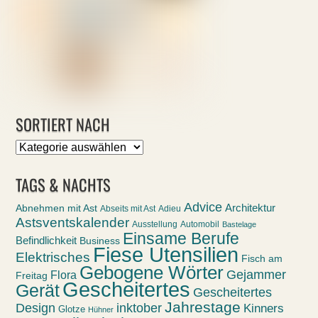
SORTIERT NACH
Sortiert
nach
TAGS & NACHTS
Advice
Abnehmen mit Ast
Architektur
Abseits mit Ast
Adieu
Astsventskalender
Ausstellung
Automobil
Bastelage
Einsame Berufe
Befindlichkeit
Business
Fiese Utensilien
Elektrisches
Fisch am
Gebogene Wörter
Gejammer
Flora
Freitag
Gescheitertes
Gerät
Gescheitertes
Jahrestage
Design
inktober
Kinners
Glotze
Hühner