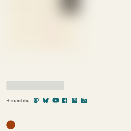
Mastodon
Bluesky
Youtube
Facebook
Instagram
Pixelfed
Hie und da: