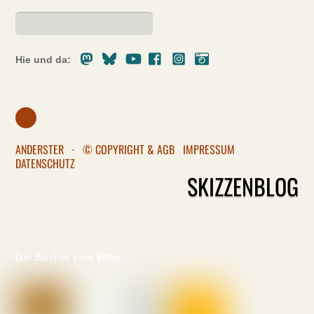
Mastodon
Bluesky
Youtube
Facebook
Instagram
Pixelfed
Hie und da:
ANDERSTER
·
© COPYRIGHT & AGB
IMPRESSUM
DATENSCHUTZ
SKIZZENBLOG
Die Bücher zum Blog: