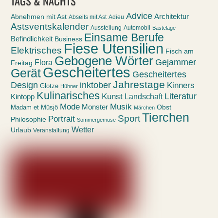
TAGS & NACHTS
Advice
Abnehmen mit Ast
Architektur
Abseits mit Ast
Adieu
Astsventskalender
Ausstellung
Automobil
Bastelage
Einsame Berufe
Befindlichkeit
Business
Fiese Utensilien
Elektrisches
Fisch am
Gebogene Wörter
Gejammer
Flora
Freitag
Gescheitertes
Gerät
Gescheitertes
Jahrestage
Design
inktober
Kinners
Glotze
Hühner
Kulinarisches
Kunst
Literatur
Landschaft
Kintopp
Mode
Musik
Monster
Obst
Madam et Müsjö
Märchen
Tierchen
Sport
Portrait
Philosophie
Sommergemüse
Wetter
Urlaub
Veranstaltung