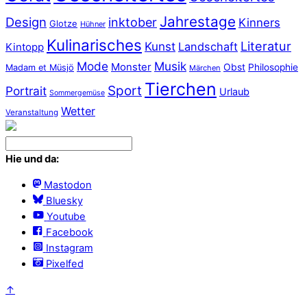
Jahrestage
Design
inktober
Kinners
Glotze
Hühner
Kulinarisches
Literatur
Kunst
Landschaft
Kintopp
Mode
Musik
Monster
Obst
Philosophie
Madam et Müsjö
Märchen
Tierchen
Sport
Portrait
Urlaub
Sommergemüse
Wetter
Veranstaltung
Hie und da:
Mastodon
Bluesky
Youtube
Facebook
Instagram
Pixelfed
↑