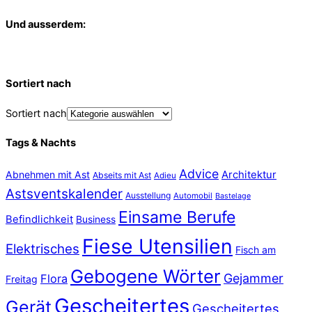
Und ausserdem:
Sortiert nach
Sortiert nach
Tags & Nachts
Advice
Abnehmen mit Ast
Architektur
Abseits mit Ast
Adieu
Astsventskalender
Ausstellung
Automobil
Bastelage
Einsame Berufe
Befindlichkeit
Business
Fiese Utensilien
Elektrisches
Fisch am
Gebogene Wörter
Gejammer
Flora
Freitag
Gescheitertes
Gerät
Gescheitertes