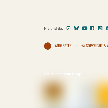
Mastodon
Bluesky
Youtube
Facebo
In
Hie und da:
ANDERSTER
·
© COPYRIGHT & 
Die Bücher zum Blog: