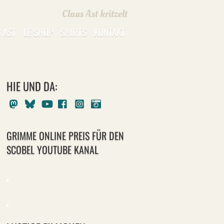
Claus Ast kritzelt
 AST
LE SHOP
SHIRTS
KONTAKT
HIE UND DA:
Mastodon
Bluesky
Youtube
Facebook
Instagram
Pixelfed
GRIMME ONLINE PREIS FÜR DEN
SCOBEL YOUTUBE KANAL