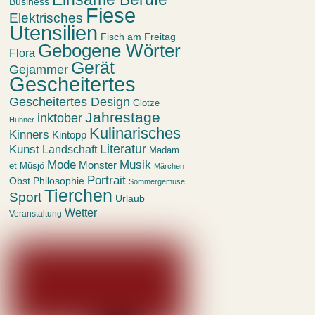
Business
Fiese
Elektrisches
Utensilien
Fisch am Freitag
Gebogene Wörter
Flora
Gerät
Gejammer
Gescheitertes
Gescheitertes Design
Glotze
Jahrestage
inktober
Hühner
Kulinarisches
Kinners
Kintopp
Kunst
Literatur
Landschaft
Madam
Mode
Musik
Monster
et Müsjö
Märchen
Portrait
Obst
Philosophie
Sommergemüse
Tierchen
Sport
Urlaub
Wetter
Veranstaltung