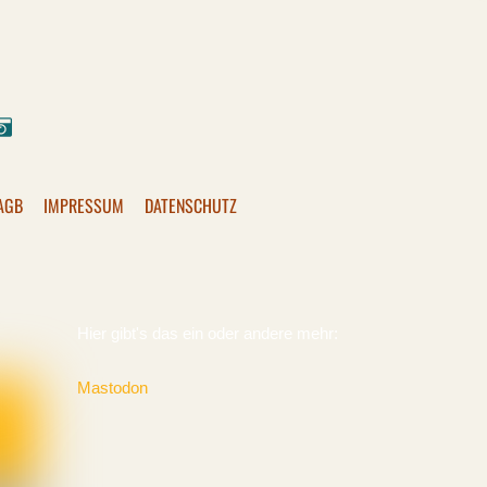
ok
stagram
Pixelfed
AGB
IMPRESSUM
DATENSCHUTZ
Hier gibt's das ein oder andere mehr:
Mastodon